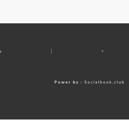
e
▼
Power by :
Socialbook.club