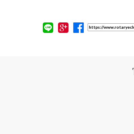
»
»
»